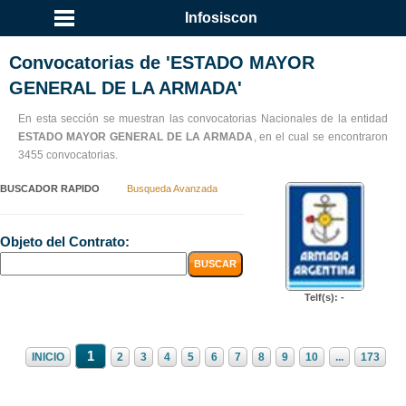
...
Infosiscon
Convocatorias de 'ESTADO MAYOR
GENERAL DE LA ARMADA'
En esta sección se muestran las convocatorias Nacionales de la entidad
ESTADO MAYOR GENERAL DE LA ARMADA
, en el cual se encontraron
3455 convocatorias.
BUSCADOR RAPIDO
Busqueda Avanzada
Objeto del Contrato:
Telf(s): -
1
INICIO
2
3
4
5
6
7
8
9
10
...
173