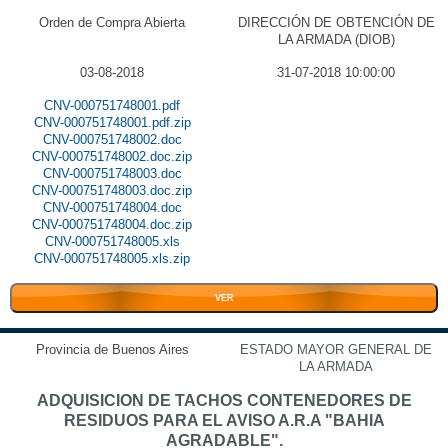
Orden de Compra Abierta
DIRECCIÓN DE OBTENCIÓN DE
LA ARMADA (DIOB)
03-08-2018
31-07-2018 10:00:00
CNV-000751748001.pdf
CNV-000751748001.pdf.zip
CNV-000751748002.doc
CNV-000751748002.doc.zip
CNV-000751748003.doc
CNV-000751748003.doc.zip
CNV-000751748004.doc
CNV-000751748004.doc.zip
CNV-000751748005.xls
CNV-000751748005.xls.zip
VER
Provincia de Buenos Aires
ESTADO MAYOR GENERAL DE
LA ARMADA
ADQUISICION DE TACHOS CONTENEDORES DE
RESIDUOS PARA EL AVISO A.R.A "BAHIA
AGRADABLE".