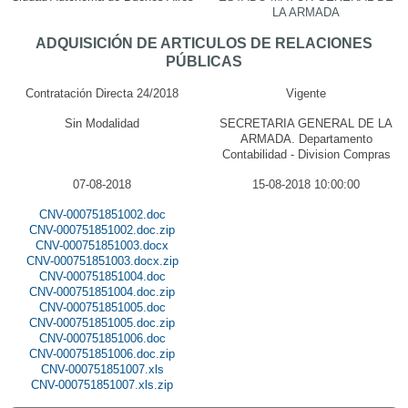
LA ARMADA
ADQUISICIÓN DE ARTICULOS DE RELACIONES
PÚBLICAS
Contratación Directa 24/2018
Vigente
Sin Modalidad
SECRETARIA GENERAL DE LA
ARMADA. Departamento
Contabilidad - Division Compras
07-08-2018
15-08-2018 10:00:00
CNV-000751851002.doc
CNV-000751851002.doc.zip
CNV-000751851003.docx
CNV-000751851003.docx.zip
CNV-000751851004.doc
CNV-000751851004.doc.zip
CNV-000751851005.doc
CNV-000751851005.doc.zip
CNV-000751851006.doc
CNV-000751851006.doc.zip
CNV-000751851007.xls
CNV-000751851007.xls.zip