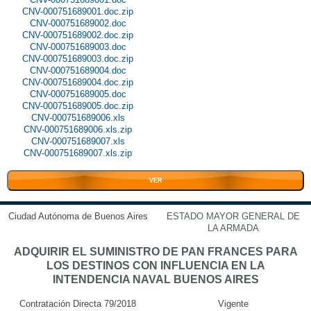
CNV-000751689001.doc.zip
CNV-000751689002.doc
CNV-000751689002.doc.zip
CNV-000751689003.doc
CNV-000751689003.doc.zip
CNV-000751689004.doc
CNV-000751689004.doc.zip
CNV-000751689005.doc
CNV-000751689005.doc.zip
CNV-000751689006.xls
CNV-000751689006.xls.zip
CNV-000751689007.xls
CNV-000751689007.xls.zip
VER
Ciudad Autónoma de Buenos Aires
ESTADO MAYOR GENERAL DE
LA ARMADA
ADQUIRIR EL SUMINISTRO DE PAN FRANCES PARA
LOS DESTINOS CON INFLUENCIA EN LA
INTENDENCIA NAVAL BUENOS AIRES
Contratación Directa 79/2018
Vigente