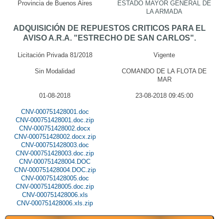
Provincia de Buenos Aires
ESTADO MAYOR GENERAL DE
LA ARMADA
ADQUISICIÓN DE REPUESTOS CRITICOS PARA EL
AVISO A.R.A. "ESTRECHO DE SAN CARLOS".
Licitación Privada 81/2018
Vigente
Sin Modalidad
COMANDO DE LA FLOTA DE
MAR
01-08-2018
23-08-2018 09:45:00
CNV-000751428001.doc
CNV-000751428001.doc.zip
CNV-000751428002.docx
CNV-000751428002.docx.zip
CNV-000751428003.doc
CNV-000751428003.doc.zip
CNV-000751428004.DOC
CNV-000751428004.DOC.zip
CNV-000751428005.doc
CNV-000751428005.doc.zip
CNV-000751428006.xls
CNV-000751428006.xls.zip