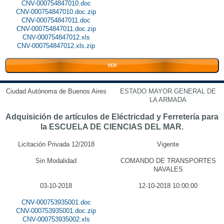
CNV-000754847010.doc
CNV-000754847010.doc.zip
CNV-000754847011.doc
CNV-000754847011.doc.zip
CNV-000754847012.xls
CNV-000754847012.xls.zip
VER
Ciudad Autónoma de Buenos Aires
ESTADO MAYOR GENERAL DE
LA ARMADA
Adquisición de artículos de Eléctricdad y Ferretería para
la ESCUELA DE CIENCIAS DEL MAR.
Licitación Privada 12/2018
Vigente
Sin Modalidad
COMANDO DE TRANSPORTES
NAVALES
03-10-2018
12-10-2018 10:00:00
CNV-000753935001.doc
CNV-000753935001.doc.zip
CNV-000753935002.xls