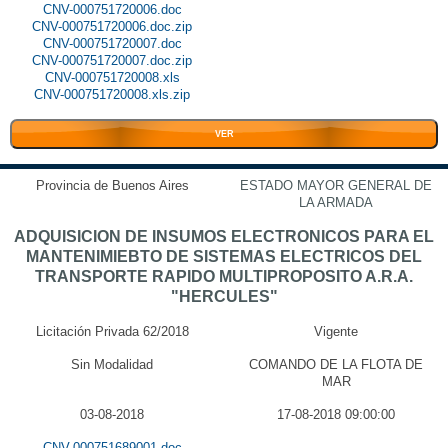
CNV-000751720006.doc
CNV-000751720006.doc.zip
CNV-000751720007.doc
CNV-000751720007.doc.zip
CNV-000751720008.xls
CNV-000751720008.xls.zip
VER
Provincia de Buenos Aires
ESTADO MAYOR GENERAL DE
LA ARMADA
ADQUISICION DE INSUMOS ELECTRONICOS PARA EL
MANTENIMIEBTO DE SISTEMAS ELECTRICOS DEL
TRANSPORTE RAPIDO MULTIPROPOSITO A.R.A.
"HERCULES"
Licitación Privada 62/2018
Vigente
Sin Modalidad
COMANDO DE LA FLOTA DE
MAR
03-08-2018
17-08-2018 09:00:00
CNV-000751689001.doc