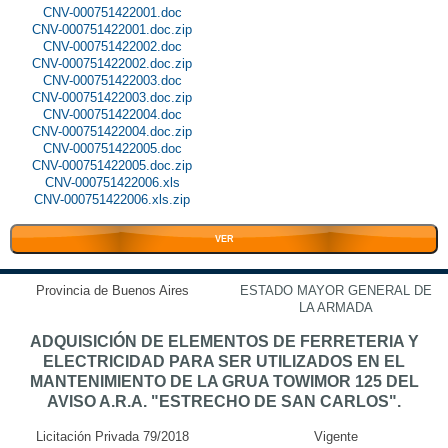
CNV-000751422001.doc
CNV-000751422001.doc.zip
CNV-000751422002.doc
CNV-000751422002.doc.zip
CNV-000751422003.doc
CNV-000751422003.doc.zip
CNV-000751422004.doc
CNV-000751422004.doc.zip
CNV-000751422005.doc
CNV-000751422005.doc.zip
CNV-000751422006.xls
CNV-000751422006.xls.zip
VER
Provincia de Buenos Aires
ESTADO MAYOR GENERAL DE
LA ARMADA
ADQUISICIÓN DE ELEMENTOS DE FERRETERIA Y
ELECTRICIDAD PARA SER UTILIZADOS EN EL
MANTENIMIENTO DE LA GRUA TOWIMOR 125 DEL
AVISO A.R.A. "ESTRECHO DE SAN CARLOS".
Licitación Privada 79/2018
Vigente