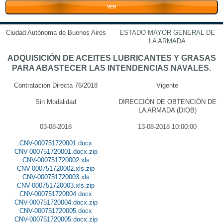
VER
Ciudad Autónoma de Buenos Aires
ESTADO MAYOR GENERAL DE
LA ARMADA
ADQUISICIÓN DE ACEITES LUBRICANTES Y GRASAS
PARA ABASTECER LAS INTENDENCIAS NAVALES.
Contratación Directa 76/2018
Vigente
Sin Modalidad
DIRECCIÓN DE OBTENCIÓN DE
LA ARMADA (DIOB)
03-08-2018
13-08-2018 10:00:00
CNV-000751720001.docx
CNV-000751720001.docx.zip
CNV-000751720002.xls
CNV-000751720002.xls.zip
CNV-000751720003.xls
CNV-000751720003.xls.zip
CNV-000751720004.docx
CNV-000751720004.docx.zip
CNV-000751720005.docx
CNV-000751720005.docx.zip