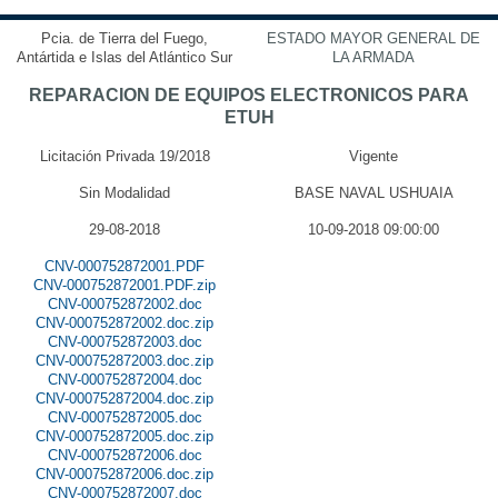
Pcia. de Tierra del Fuego,
ESTADO MAYOR GENERAL DE
Antártida e Islas del Atlántico Sur
LA ARMADA
REPARACION DE EQUIPOS ELECTRONICOS PARA
ETUH
Licitación Privada 19/2018
Vigente
Sin Modalidad
BASE NAVAL USHUAIA
29-08-2018
10-09-2018 09:00:00
CNV-000752872001.PDF
CNV-000752872001.PDF.zip
CNV-000752872002.doc
CNV-000752872002.doc.zip
CNV-000752872003.doc
CNV-000752872003.doc.zip
CNV-000752872004.doc
CNV-000752872004.doc.zip
CNV-000752872005.doc
CNV-000752872005.doc.zip
CNV-000752872006.doc
CNV-000752872006.doc.zip
CNV-000752872007.doc