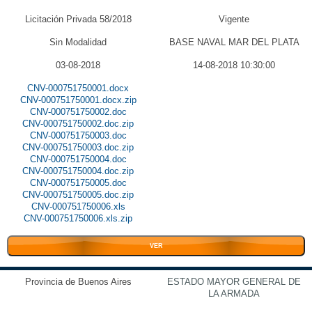
Licitación Privada 58/2018
Vigente
Sin Modalidad
BASE NAVAL MAR DEL PLATA
03-08-2018
14-08-2018 10:30:00
CNV-000751750001.docx
CNV-000751750001.docx.zip
CNV-000751750002.doc
CNV-000751750002.doc.zip
CNV-000751750003.doc
CNV-000751750003.doc.zip
CNV-000751750004.doc
CNV-000751750004.doc.zip
CNV-000751750005.doc
CNV-000751750005.doc.zip
CNV-000751750006.xls
CNV-000751750006.xls.zip
VER
Provincia de Buenos Aires
ESTADO MAYOR GENERAL DE
LA ARMADA