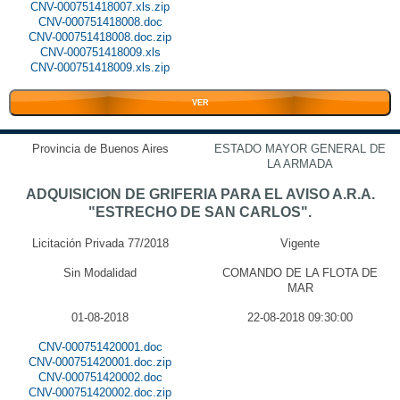
CNV-000751418007.xls.zip
CNV-000751418008.doc
CNV-000751418008.doc.zip
CNV-000751418009.xls
CNV-000751418009.xls.zip
VER
Provincia de Buenos Aires
ESTADO MAYOR GENERAL DE
LA ARMADA
ADQUISICION DE GRIFERIA PARA EL AVISO A.R.A.
"ESTRECHO DE SAN CARLOS".
Licitación Privada 77/2018
Vigente
Sin Modalidad
COMANDO DE LA FLOTA DE
MAR
01-08-2018
22-08-2018 09:30:00
CNV-000751420001.doc
CNV-000751420001.doc.zip
CNV-000751420002.doc
CNV-000751420002.doc.zip