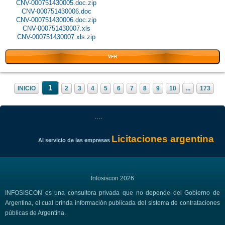
CNV-000751430005.doc.zip
CNV-000751430006.doc
CNV-000751430006.doc.zip
CNV-000751430007.xls
CNV-000751430007.xls.zip
VER
1
INICIO
2
3
4
5
6
7
8
9
10
...
173
....
Licitaciones argentina
Al servicio de las empresas
Infosiscon 2026
INFOSISCON es una consultora privada que no depende del Gobierno de
Argentina, el cual brinda información publicada del sistema de contrataciones
públicas de Argentina.