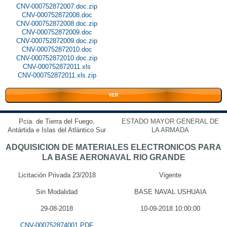
CNV-000752872007.doc.zip
CNV-000752872008.doc
CNV-000752872008.doc.zip
CNV-000752872009.doc
CNV-000752872009.doc.zip
CNV-000752872010.doc
CNV-000752872010.doc.zip
CNV-000752872011.xls
CNV-000752872011.xls.zip
VER
Pcia. de Tierra del Fuego,
ESTADO MAYOR GENERAL DE
Antártida e Islas del Atlántico Sur
LA ARMADA
ADQUISICION DE MATERIALES ELECTRONICOS PARA
LA BASE AERONAVAL RIO GRANDE
Licitación Privada 23/2018
Vigente
Sin Modalidad
BASE NAVAL USHUAIA
29-08-2018
10-09-2018 10:00:00
CNV-000752874001.PDF