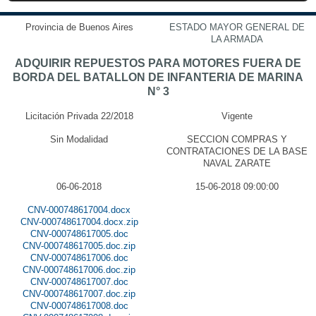
Provincia de Buenos Aires
ESTADO MAYOR GENERAL DE
LA ARMADA
ADQUIRIR REPUESTOS PARA MOTORES FUERA DE
BORDA DEL BATALLON DE INFANTERIA DE MARINA
N° 3
Licitación Privada 22/2018
Vigente
Sin Modalidad
SECCION COMPRAS Y
CONTRATACIONES DE LA BASE
NAVAL ZARATE
06-06-2018
15-06-2018 09:00:00
CNV-000748617004.docx
CNV-000748617004.docx.zip
CNV-000748617005.doc
CNV-000748617005.doc.zip
CNV-000748617006.doc
CNV-000748617006.doc.zip
CNV-000748617007.doc
CNV-000748617007.doc.zip
CNV-000748617008.doc