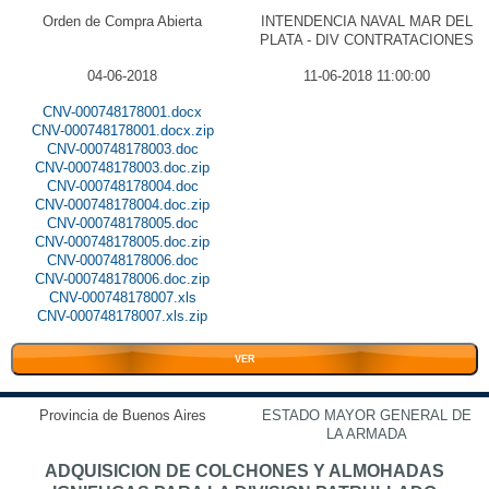
Orden de Compra Abierta
INTENDENCIA NAVAL MAR DEL
PLATA - DIV CONTRATACIONES
04-06-2018
11-06-2018 11:00:00
CNV-000748178001.docx
CNV-000748178001.docx.zip
CNV-000748178003.doc
CNV-000748178003.doc.zip
CNV-000748178004.doc
CNV-000748178004.doc.zip
CNV-000748178005.doc
CNV-000748178005.doc.zip
CNV-000748178006.doc
CNV-000748178006.doc.zip
CNV-000748178007.xls
CNV-000748178007.xls.zip
VER
Provincia de Buenos Aires
ESTADO MAYOR GENERAL DE
LA ARMADA
ADQUISICION DE COLCHONES Y ALMOHADAS