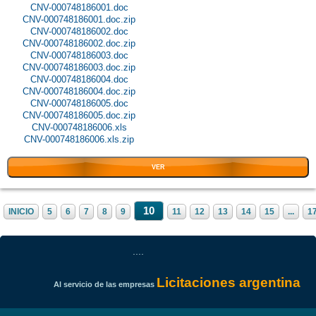
CNV-000748186001.doc
CNV-000748186001.doc.zip
CNV-000748186002.doc
CNV-000748186002.doc.zip
CNV-000748186003.doc
CNV-000748186003.doc.zip
CNV-000748186004.doc
CNV-000748186004.doc.zip
CNV-000748186005.doc
CNV-000748186005.doc.zip
CNV-000748186006.xls
CNV-000748186006.xls.zip
VER
10
INICIO
5
6
7
8
9
11
12
13
14
15
...
1
....
Licitaciones argentina
Al servicio de las empresas