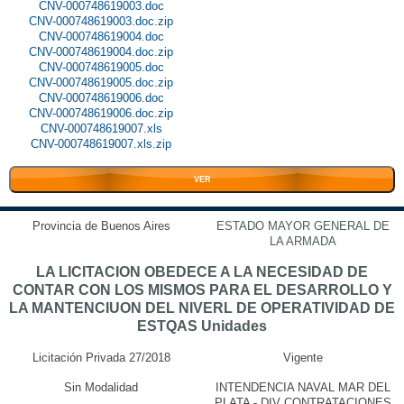
CNV-000748619003.doc
CNV-000748619003.doc.zip
CNV-000748619004.doc
CNV-000748619004.doc.zip
CNV-000748619005.doc
CNV-000748619005.doc.zip
CNV-000748619006.doc
CNV-000748619006.doc.zip
CNV-000748619007.xls
CNV-000748619007.xls.zip
VER
Provincia de Buenos Aires
ESTADO MAYOR GENERAL DE
LA ARMADA
LA LICITACION OBEDECE A LA NECESIDAD DE
CONTAR CON LOS MISMOS PARA EL DESARROLLO Y
LA MANTENCIUON DEL NIVERL DE OPERATIVIDAD DE
ESTQAS Unidades
Licitación Privada 27/2018
Vigente
Sin Modalidad
INTENDENCIA NAVAL MAR DEL
PLATA - DIV CONTRATACIONES