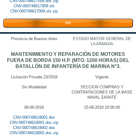
CNV-000748617008.doc.zip
CNV-000748617009.xls
CNV-000748617009.xls.zip
VER
Provincia de Buenos Aires
ESTADO MAYOR GENERAL DE
LA ARMADA
MANTENIMIENTO Y REPARACIÓN DE MOTORES
FUERA DE BORDA 150 H.P. (MTO. 1200 HORAS) DEL
BATALLÓN DE INFANTERÍA DE MARINA N°3.
Licitación Privada 23/2018
Vigente
Sin Modalidad
SECCION COMPRAS Y
CONTRATACIONES DE LA BASE
NAVAL ZARATE
06-06-2018
15-06-2018 10:00:00
CNV-000748619001.doc
CNV-000748619001.doc.zip
CNV-000748619002.doc
CNV-000748619002.doc.zip