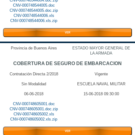
CNV-000748544004.doc.zip
CNV-000748544005.doc
CNV-000748544005.doc.zip
CNV-000748544006.xls
CNV-000748544006.xls.zip
VER
Provincia de Buenos Aires
ESTADO MAYOR GENERAL DE
LA ARMADA
COBERTURA DE SEGURO DE EMBARCACION
Contratación Directa 2/2018
Vigente
Sin Modalidad
ESCUELA NAVAL MILITAR
06-06-2018
15-06-2018 09:30:00
CNV-000748605001.doc
CNV-000748605001.doc.zip
CNV-000748605002.xls
CNV-000748605002.xls.zip
VER