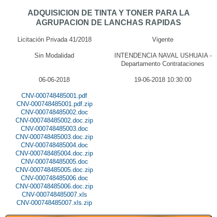
ADQUISICION DE TINTA Y TONER PARA LA
AGRUPACION DE LANCHAS RAPIDAS
Licitación Privada 41/2018
Vigente
Sin Modalidad
INTENDENCIA NAVAL USHUAIA -
Departamento Contrataciones
06-06-2018
19-06-2018 10:30:00
CNV-000748485001.pdf
CNV-000748485001.pdf.zip
CNV-000748485002.doc
CNV-000748485002.doc.zip
CNV-000748485003.doc
CNV-000748485003.doc.zip
CNV-000748485004.doc
CNV-000748485004.doc.zip
CNV-000748485005.doc
CNV-000748485005.doc.zip
CNV-000748485006.doc
CNV-000748485006.doc.zip
CNV-000748485007.xls
CNV-000748485007.xls.zip