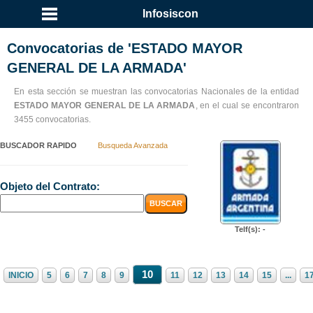
...
Infosiscon
Convocatorias de 'ESTADO MAYOR
GENERAL DE LA ARMADA'
En esta sección se muestran las convocatorias Nacionales de la entidad
ESTADO MAYOR GENERAL DE LA ARMADA
, en el cual se encontraron
3455 convocatorias.
BUSCADOR RAPIDO
Busqueda Avanzada
Objeto del Contrato:
Telf(s): -
10
INICIO
5
6
7
8
9
11
12
13
14
15
...
1