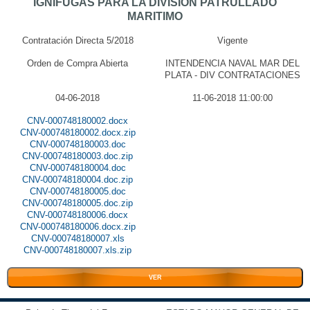
IGNIFUGAS PARA LA DIVISION PATRULLADO
MARITIMO
Contratación Directa 5/2018
Vigente
Orden de Compra Abierta
INTENDENCIA NAVAL MAR DEL
PLATA - DIV CONTRATACIONES
04-06-2018
11-06-2018 11:00:00
CNV-000748180002.docx
CNV-000748180002.docx.zip
CNV-000748180003.doc
CNV-000748180003.doc.zip
CNV-000748180004.doc
CNV-000748180004.doc.zip
CNV-000748180005.doc
CNV-000748180005.doc.zip
CNV-000748180006.docx
CNV-000748180006.docx.zip
CNV-000748180007.xls
CNV-000748180007.xls.zip
VER