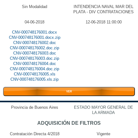
Sin Modalidad
INTENDENCIA NAVAL MAR DEL
PLATA - DIV CONTRATACIONES
04-06-2018
12-06-2018 11:00:00
CNV-000748176001.docx
CNV-000748176001.docx.zip
CNV-000748176002.doc
CNV-000748176002.doc.zip
CNV-000748176003.doc
CNV-000748176003.doc.zip
CNV-000748176004.doc
CNV-000748176004.doc.zip
CNV-000748176005.xls
CNV-000748176005.xls.zip
VER
Provincia de Buenos Aires
ESTADO MAYOR GENERAL DE
LA ARMADA
ADQUISICIÓN DE FILTROS
Contratación Directa 4/2018
Vigente