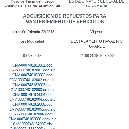
Pcia. de Tierra del Fuego,
ESTADO MAYOR GENERAL DE
Antártida e Islas del Atlántico Sur
LA ARMADA
ADQUISICION DE REPUESTOS PARA
MANTENIEMIENTO DE VEHICULOS
Licitación Privada 22/2018
Vigente
Sin Modalidad
DESTACAMENTO NAVAL RIO
GRANDE
04-06-2018
21-06-2018 10:30:00
CNV-000748182001.doc
CNV-000748182001.doc.zip
CNV-000748182002.doc
CNV-000748182002.doc.zip
CNV-000748182003.doc
CNV-000748182003.doc.zip
CNV-000748182004.doc
CNV-000748182004.doc.zip
CNV-000748182005.doc
CNV-000748182005.doc.zip
CNV-000748182006.docx
CNV-000748182006.docx.zip
CNV-000748182007.xls
CNV-000748182007.xls.zip