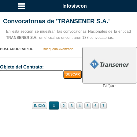
...
Infosiscon
Convocatorias de 'TRANSENER S.A.'
En esta sección se muestran las convocatorias Nacionales de la entidad
TRANSENER S.A.
, en el cual se encontraron 133 convocatorias.
BUSCADOR RAPIDO
Busqueda Avanzada
Objeto del Contrato:
Telf(s): -
1
INICIO
2
3
4
5
6
7