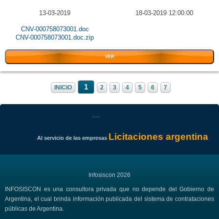
13-03-2019
18-03-2019 12:00:00
CNV-000758073001.doc
CNV-000758073001.doc.zip
VER
1
INICIO
2
3
4
5
6
7
....
Licitaciones argentina
Al servicio de las empresas
Infosiscon 2026
INFOSISCON es una consultora privada que no depende del Gobierno de
Argentina, el cual brinda información publicada del sistema de contrataciones
públicas de Argentina.