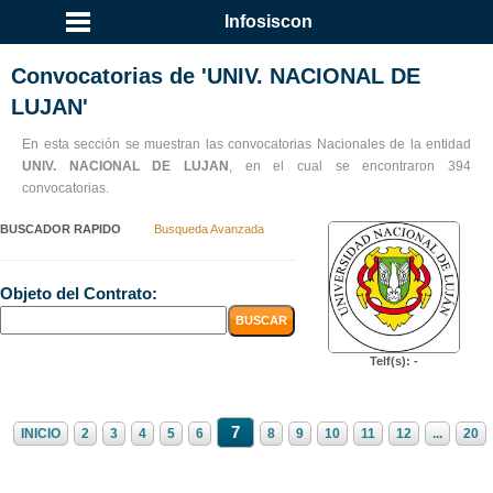
...
Infosiscon
Convocatorias de 'UNIV. NACIONAL DE
LUJAN'
En esta sección se muestran las convocatorias Nacionales de la entidad
UNIV. NACIONAL DE LUJAN
, en el cual se encontraron 394
convocatorias.
BUSCADOR RAPIDO
Busqueda Avanzada
Objeto del Contrato:
Telf(s): -
7
INICIO
2
3
4
5
6
8
9
10
11
12
...
20