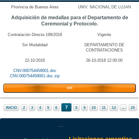
Provincia de Buenos Aires
UNIV. NACIONAL DE LUJAN
Adquisición de medallas para el Departamento de
Ceremonial y Protocolo.
Contratación Directa 199/2018
Vigente
Sin Modalidad
DEPARTAMENTO DE
CONTRATACIONES
22-10-2018
26-10-2018 12:00:00
CNV-000754458001.doc
CNV-000754458001.doc.zip
VER
7
INICIO
2
3
4
5
6
8
9
10
11
12
...
20
....
Licitaciones argentina