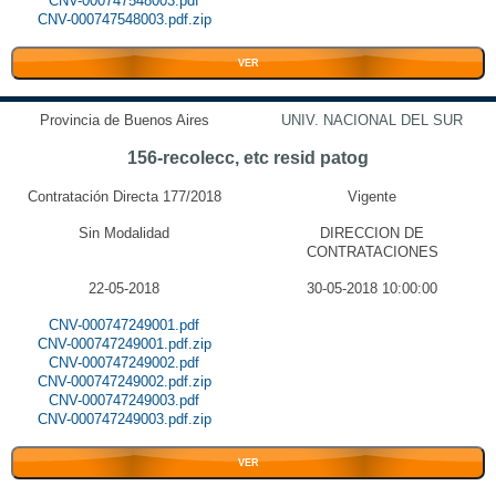
CNV-000747548003.pdf
CNV-000747548003.pdf.zip
VER
Provincia de Buenos Aires
UNIV. NACIONAL DEL SUR
156-recolecc, etc resid patog
Contratación Directa 177/2018
Vigente
Sin Modalidad
DIRECCION DE
CONTRATACIONES
22-05-2018
30-05-2018 10:00:00
CNV-000747249001.pdf
CNV-000747249001.pdf.zip
CNV-000747249002.pdf
CNV-000747249002.pdf.zip
CNV-000747249003.pdf
CNV-000747249003.pdf.zip
VER