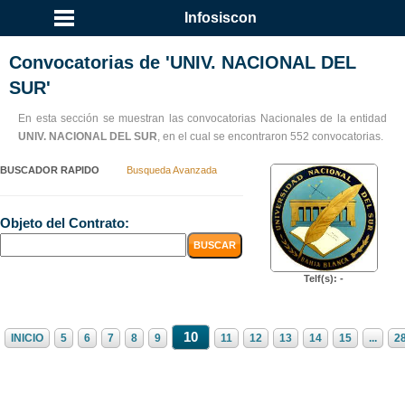
...
Infosiscon
Convocatorias de 'UNIV. NACIONAL DEL
SUR'
En esta sección se muestran las convocatorias Nacionales de la entidad
UNIV. NACIONAL DEL SUR
, en el cual se encontraron 552 convocatorias.
BUSCADOR RAPIDO
Busqueda Avanzada
Objeto del Contrato:
Telf(s): -
10
INICIO
5
6
7
8
9
11
12
13
14
15
...
2