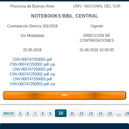
Provincia de Buenos Aires
UNIV. NACIONAL DEL SUR
NOTEBOOKS BIBL. CENTRAL
Contratación Directa 181/2018
Vigente
Sin Modalidad
DIRECCION DE
CONTRATACIONES
22-05-2018
01-06-2018 10:00:00
CNV-000747250001.pdf
CNV-000747250001.pdf.zip
CNV-000747250002.pdf
CNV-000747250002.pdf.zip
CNV-000747250003.pdf
CNV-000747250003.pdf.zip
VER
10
INICIO
5
6
7
8
9
11
12
13
14
15
...
2