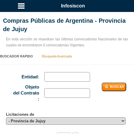
...
Infosiscon
Compras Públicas de Argentina - Provincia
de Jujuy
En esta sección se muestran las últimas convocatorias Nacionales de las
cuales se encontraron 0 convocatorias Vigentes.
BUSCADOR RAPIDO
Búsqueda Avanzada
Entidad:
Objeto
BUSCAR
del Contrato
:
Licitaciones de