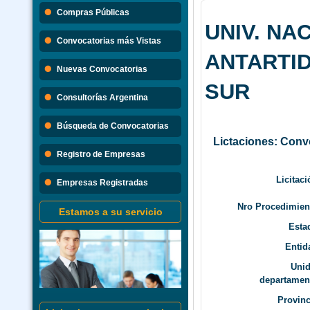
Búsque
Compras Públicas
UNIV. NAC
Convocatorias 
Convocatorias más Vistas
Consultorias 
ANTARTID
Nuevas Convocatorias
SUR
Consultorías Argentina
Búsqueda de Convocatorias
Lictaciones: Conv
Registro de Empresas
Licitaci
Empresas Registradas
Nro Procedimien
Estamos a su servicio
Esta
Entid
Uni
departamen
Provinc