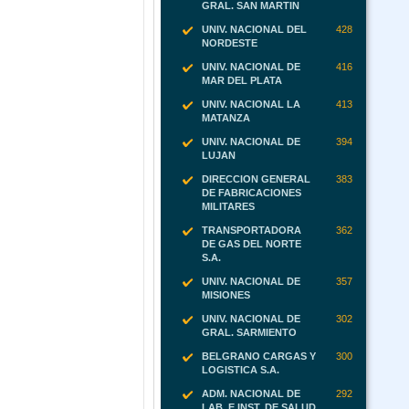
GRAL. SAN MARTIN
UNIV. NACIONAL DEL
428
NORDESTE
UNIV. NACIONAL DE
416
MAR DEL PLATA
UNIV. NACIONAL LA
413
MATANZA
UNIV. NACIONAL DE
394
LUJAN
DIRECCION GENERAL
383
DE FABRICACIONES
MILITARES
TRANSPORTADORA
362
DE GAS DEL NORTE
S.A.
UNIV. NACIONAL DE
357
MISIONES
UNIV. NACIONAL DE
302
GRAL. SARMIENTO
BELGRANO CARGAS Y
300
LOGISTICA S.A.
ADM. NACIONAL DE
292
LAB. E INST. DE SALUD