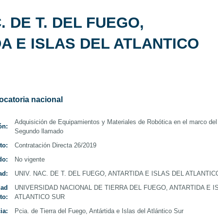
da
. DE T. DEL FUEGO,
Nacionales
Argentina
A E ISLAS DEL ATLANTICO
ocatoria nacional
Adquisición de Equipamientos y Materiales de Robótica en el marco d
ón:
Segundo llamado
to:
Contratación Directa 26/2019
do:
No vigente
ad:
UNIV. NAC. DE T. DEL FUEGO, ANTARTIDA E ISLAS DEL ATLANTIC
dad
UNIVERSIDAD NACIONAL DE TIERRA DEL FUEGO, ANTARTIDA E I
to:
ATLANTICO SUR
ia:
Pcia. de Tierra del Fuego, Antártida e Islas del Atlántico Sur