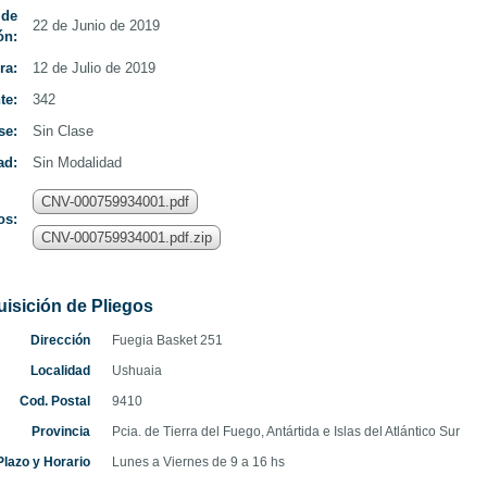
 de
22 de Junio de 2019
ón:
ra:
12 de Julio de 2019
te:
342
se:
Sin Clase
ad:
Sin Modalidad
CNV-000759934001.pdf
os:
CNV-000759934001.pdf.zip
isición de Pliegos
Dirección
Fuegia Basket 251
Localidad
Ushuaia
Cod. Postal
9410
Provincia
Pcia. de Tierra del Fuego, Antártida e Islas del Atlántico Sur
lazo y Horario
Lunes a Viernes de 9 a 16 hs