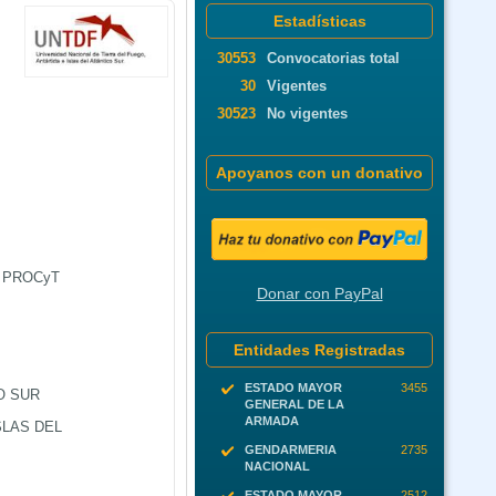
Estadísticas
30553
Convocatorias total
30
Vigentes
30523
No vigentes
Apoyanos con un donativo
el PROCyT
Donar con PayPal
Entidades Registradas
ESTADO MAYOR
3455
O SUR
GENERAL DE LA
ARMADA
SLAS DEL
GENDARMERIA
2735
NACIONAL
ESTADO MAYOR
2512