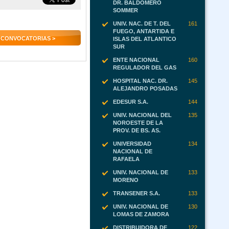
DR. BALDOMERO
SOMMER
UNIV. NAC. DE T. DEL
161
FUEGO, ANTARTIDA E
 CONVOCATORIAS >
ISLAS DEL ATLANTICO
SUR
ENTE NACIONAL
160
REGULADOR DEL GAS
HOSPITAL NAC. DR.
145
ALEJANDRO POSADAS
EDESUR S.A.
144
UNIV. NACIONAL DEL
135
NOROESTE DE LA
PROV. DE BS. AS.
UNIVERSIDAD
134
NACIONAL DE
RAFAELA
UNIV. NACIONAL DE
133
MORENO
TRANSENER S.A.
133
UNIV. NACIONAL DE
130
LOMAS DE ZAMORA
DISTRIBUIDORA DE
122