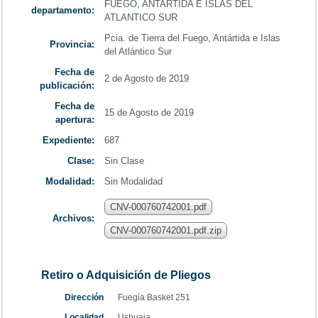
FUEGO, ANTARTIDA E ISLAS DEL
departamento:
ATLANTICO SUR
Pcia. de Tierra del Fuego, Antártida e Islas
Provincia:
del Atlántico Sur
Fecha de
2 de Agosto de 2019
publicación:
Fecha de
15 de Agosto de 2019
apertura:
Expediente:
687
Clase:
Sin Clase
Modalidad:
Sin Modalidad
CNV-000760742001.pdf
Archivos:
CNV-000760742001.pdf.zip
Retiro o Adquisición de Pliegos
Dirección
Fuegia Basket 251
Localidad
Ushuaia