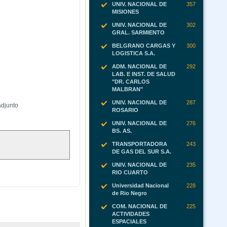
UNIV. NACIONAL DE
357
MISIONES
UNIV. NACIONAL DE
302
GRAL. SARMIENTO
BELGRANO CARGAS Y
300
LOGISTICA S.A.
ADM. NACIONAL DE
292
LAB. E INST. DE SALUD
"DR. CARLOS
MALBRAN"
UNIV. NACIONAL DE
287
 adjunto
ROSARIO
UNIV. NACIONAL DE
276
BS. AS.
TRANSPORTADORA
243
DE GAS DEL SUR S.A.
UNIV. NACIONAL DE
235
RIO CUARTO
Universidad Nacional
228
de Rio Negro
COM. NACIONAL DE
225
ACTIVIDADES
ESPACIALES