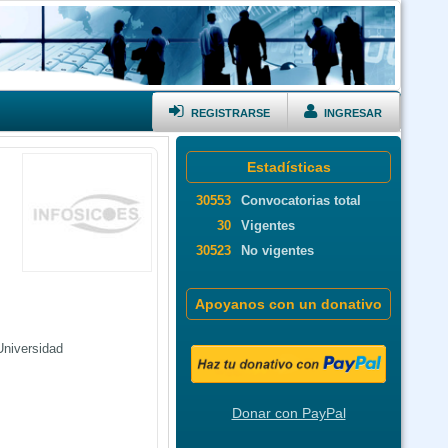
REGISTRARSE
INGRESAR
Estadísticas
30553
Convocatorias total
30
Vigentes
30523
No vigentes
Apoyanos con un donativo
Universidad
Donar con PayPal