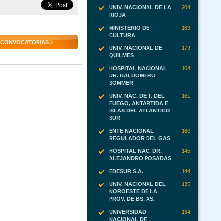
UNIV. NACIONAL DE LA
204
RIOJA
MINISTERIO DE
189
CULTURA
 CONVOCATORIAS >
UNIV. NACIONAL DE
179
QUILMES
HOSPITAL NACIONAL
164
DR. BALDOMERO
SOMMER
UNIV. NAC. DE T. DEL
161
FUEGO, ANTARTIDA E
ISLAS DEL ATLANTICO
SUR
ENTE NACIONAL
160
REGULADOR DEL GAS
HOSPITAL NAC. DR.
145
ALEJANDRO POSADAS
EDESUR S.A.
144
UNIV. NACIONAL DEL
135
NOROESTE DE LA
PROV. DE BS. AS.
UNIVERSIDAD
134
NACIONAL DE