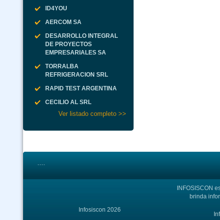
ID4YOU
AERCOM SA
DESARROLLO INTEGRAL
DE PROYECTOS
EMPRESARIALES SA
TORRALBA
REFRIGERACION SRL
RAPID TEST ARGENTINA
CECILIO AL SRL
Ver listado completo >>
....
INFOSISCON es u
brinda info
Infosiscon 2026
In