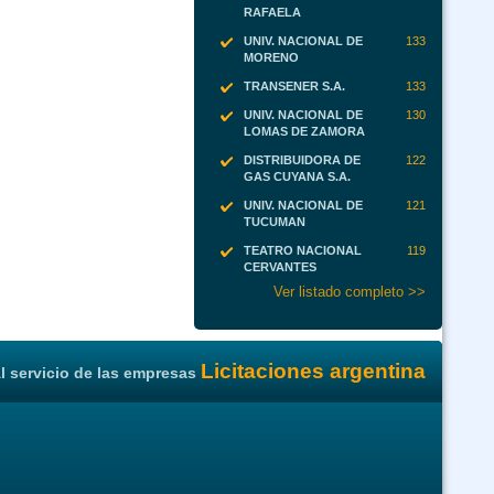
RAFAELA
UNIV. NACIONAL DE
133
MORENO
TRANSENER S.A.
133
UNIV. NACIONAL DE
130
LOMAS DE ZAMORA
DISTRIBUIDORA DE
122
GAS CUYANA S.A.
UNIV. NACIONAL DE
121
TUCUMAN
TEATRO NACIONAL
119
CERVANTES
Ver listado completo >>
Licitaciones argentina
l servicio de las empresas