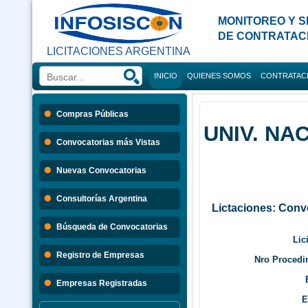
MONITOREO Y S
DE CONTRATAC
LICITACIONES ARGENTINA
INICIO
QUIENES SOMOS
CONTRATAC
Búsque
Compras Públicas
UNIV. NA
Convocatorias 
Convocatorias más Vistas
Consultorias 
Nuevas Convocatorias
Consultorías Argentina
Lictaciones: Conv
Búsqueda de Convocatorias
Lic
Registro de Empresas
Nro Procedi
Empresas Registradas
E